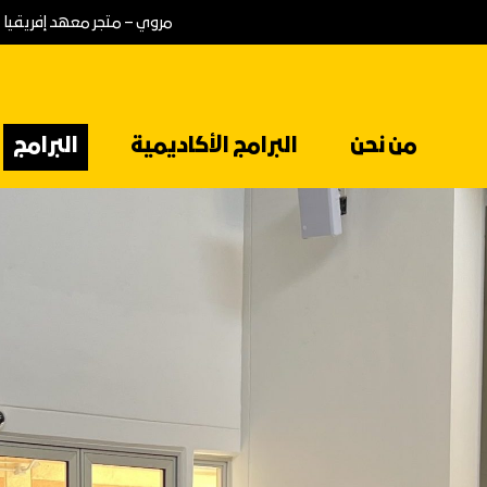
مروي – متجر معهد إفريقيا
من نحن
البرامج الأكاديمية
البرامج