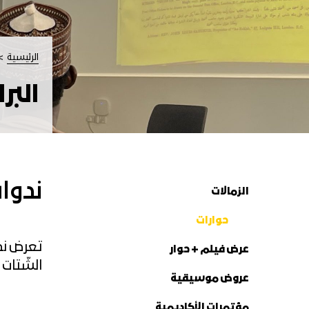
الرئيسية
البر
ندوا
الزمالات
حوارات
تعرض ندو
عرض فيلم + حوار
الشّتات 
عروض موسيقية
مؤتمرات الأكاديمية