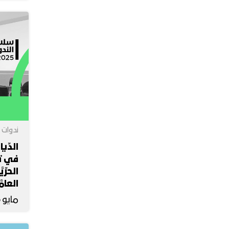
ندوات
الدِّي
في تر
الحرِّي
العامّ
مايو 26, 2025