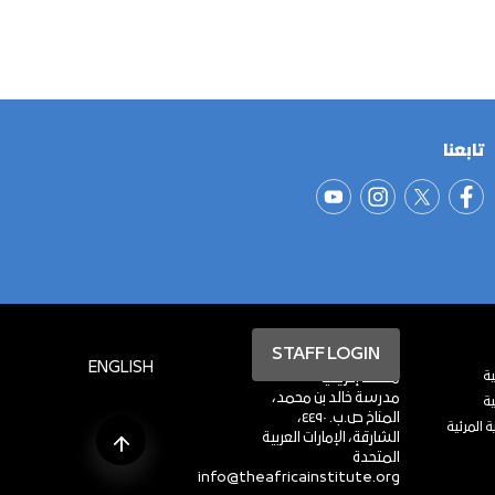
تابعنا
STAFF LOGIN
ENGLISH
ة
معهد إفريقيا
مدرسة خالد بن محمد،
ية
المناخ ص.ب. ٤٤٩٠،
 المرئية
الشارقة، الإمارات العربية
المتحدة
info@theafricainstitute.org