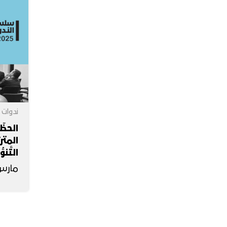
ندوات
الحظّ 
المتر
التَّن
مارس 13, 5