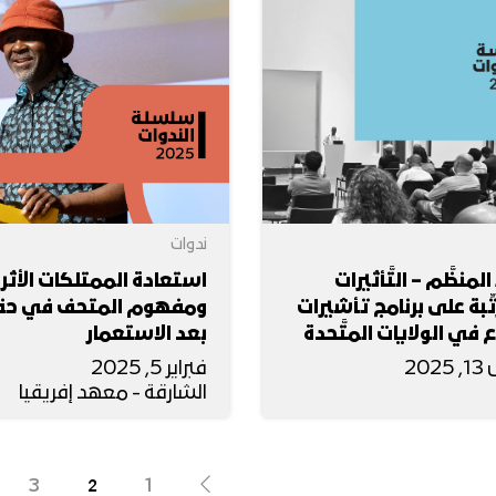
ندوات
المنظَّم – التَّأثيرات
استعادة الممتلكات الأثر
تِّبة على برنامج تأشيرات
ومفهوم المتحف في حقب
وُّع في الولايات المتَّحدة
بعد الاستعمار
202
فبراير 5, 2025
الشارقة - معهد إفريقيا
3
2
1