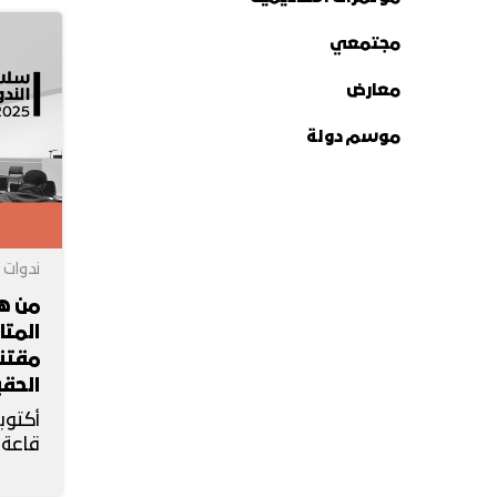
مجتمعي
معارض
موسم دولة
ندوات
من ه
المت
مقتني
الحقب
أكتوبر 30, 25
قاعة 