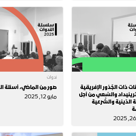
ندوات
انات ذات الجِّذور الإفريقية
صور من الماضي، أسئلة ال
ينيداد والسَّعي من أجل
مايو 12, 2025
َّة الدِّينية والشَّرعية
َة