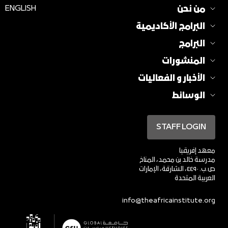
من نحن
ENGLISH
البرامج الأكاديمية
البرامج
المنشورات
الأخبار و الفعاليات
الوسائط
STAFF LOGIN
معهد إفريقيا
مدرسة خالد بن محمد، المناخ
ص.ب. ٤٤٩٠، الشارقة، الإمارات
العربية المتحدة
info@theafricainstitute.org