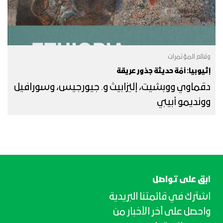
وقائع المؤتمرات
إثيوبيا: أمَّة حديثة جذور عريقة
دقماوي ووبشيت، إليزابيث و. جيورجيس، وسورافيل
وونديمو أبيبي
ابق على تواصل
اشترك في قائمتنا البريدية
واحصل على آخر الأخبار من