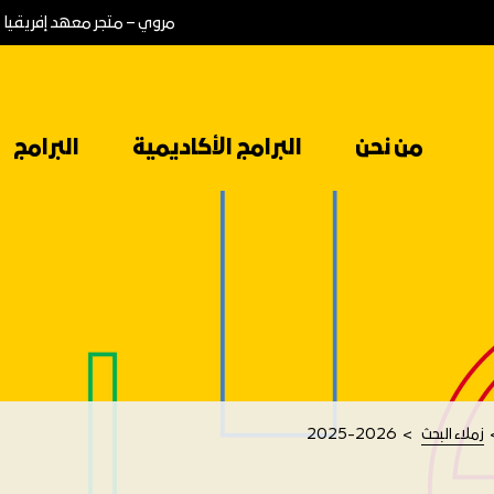
مروي – متجر معهد إفريقيا
من نحن
البرامج الأكاديمية
البرامج
زملاء البحث
2025-2026