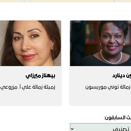
ن دينارد
بيهناز ميرزاي
 زمالة توني موريسون
زميلة زمالة علي أ. مزروعي ا
حث السابقون: