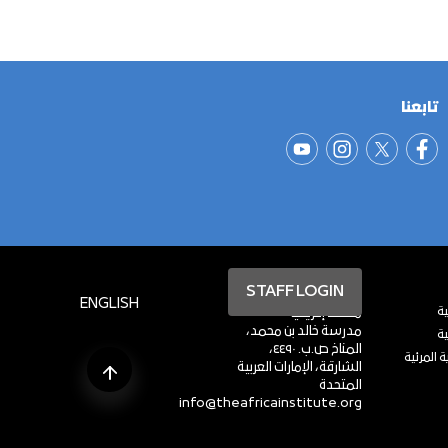
تابعنا
STAFF LOGIN
ENGLISH
ة
معهد إفريقيا
مدرسة خالد بن محمد،
ية
المناخ ص.ب. ٤٤٩٠،
 المرئية
الشارقة، الإمارات العربية
المتحدة
info@theafricainstitute.org