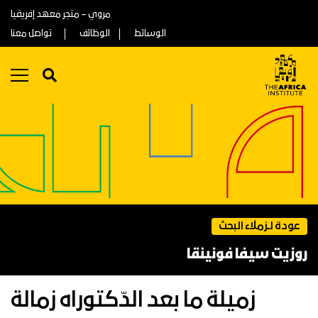
مروي – متجر معهد إفريقيا
الوسائط
الوظائف
تواصل معنا
عودة لـزملاء البحث
روزيت سيفا فونينقا
زميلة ما بعد الدّكتوراه زمالة