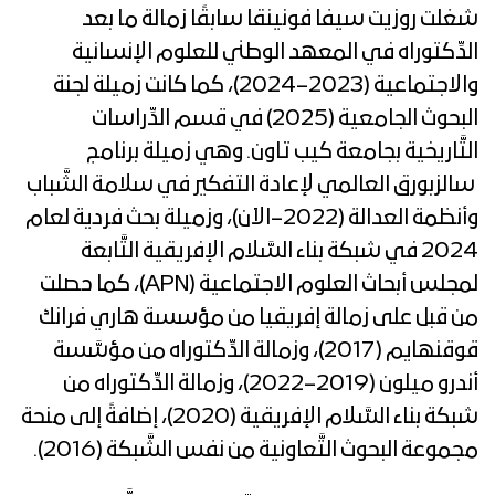
شغلت روزيت سيفا فونينقا سابقًا زمالة ما بعد
الدِّكتوراه في المعهد الوطني للعلوم الإنسانية
والاجتماعية (2023–2024)، كما كانت زميلة لجنة
البحوث الجامعية (2025) في قسم الدِّراسات
التَّاريخية بجامعة كيب تاون. وهي زميلة برنامج
سالزبورق العالمي لإعادة التفكير في سلامة الشَّباب
وأنظمة العدالة (2022–الآن)، وزميلة بحث فردية لعام
2024 في شبكة بناء السَّلام الإفريقية التَّابعة
لمجلس أبحاث العلوم الاجتماعية (APN)، كما حصلت
من قبل على زمالة إفريقيا من مؤسسة هاري فرانك
قوقنهايم (2017)، وزمالة الدِّكتوراه من مؤسَّسة
أندرو ميلون (2019–2022)، وزمالة الدِّكتوراه من
شبكة بناء السَّلام الإفريقية (2020)، إضافةً إلى منحة
مجموعة البحوث التَّعاونية من نفس الشَّبكة (2016).