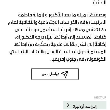
البحثية.
وبصفتها زميلة ما بعد الدِّكتوراه (زمالة فاطمة
المرنيسي) في الدِّراسات الاجتماعية والثَّقافية لعام
2025 في معهد إفريقيا، ستعمل فونينقا على
كتابها المستند إلى أبحاثها لنيل درجة الدِّكتوراه،
إضافةً إلى نشر مقالات علمية محكَّمة من أبحاثها
المستمرة حول سياسات الوطن والنَّشاط السِّياسي
الكونغولي في جنوب إفريقيا.
تواصل معي
NEXT UP
إليزابيث أولايوولا