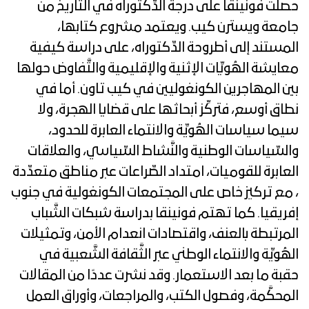
حصلت فونينقا على درجة الدِّكتوراه في التَّاريخ من
جامعة ويسترن كيب. ويعتمد مشروع كتابها،
المستند إلى أطروحة الدِّكتوراه، على دراسة كيفية
معايشة الهُويِّات الإثنية والإقليمية والتَّفاوض حولها
بين المهاجرين الكونغوليين في كيب تاون. أما في
نطاق أوسع، فتركِّز أبحاثها على قضايا الهجرة، ولا
سيما سياسات الهُويِّة والانتماء العابرة للحدود،
والسِّياسات الوطنية والنَّشاط السِّياسي، والعلاقات
العابرة للقوميات، امتداد الصِّراعات عبر مناطق متعدِّدة
، مع تركيز خاص على المجتمعات الكونغولية في جنوب
إفريقيا. كما تهتم فونينقا بدراسة شبكات الشَّباب
المرتبطة بالعنف، واقتصادات انعدام الأمن، وتمثيلات
الهُويِّة والانتماء الوطني عبر الثَّقافة الشَّعبية في
حقبة ما بعد الاستعمار. وقد نشرت عددًا من المقالات
المحكَّمة، وفصول الكتب، والمراجعات، وأوراق العمل