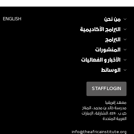
من نحن
ENGLISH
البرامج الأكاديمية
البرامج
المنشورات
الأخبار و الفعاليات
الوسائط
STAFF LOGIN
معهد إفريقيا
مدرسة خالد بن محمد، المناخ
ص.ب. ٤٤٩٠، الشارقة، الإمارات
العربية المتحدة
info@theafricainstitute.org