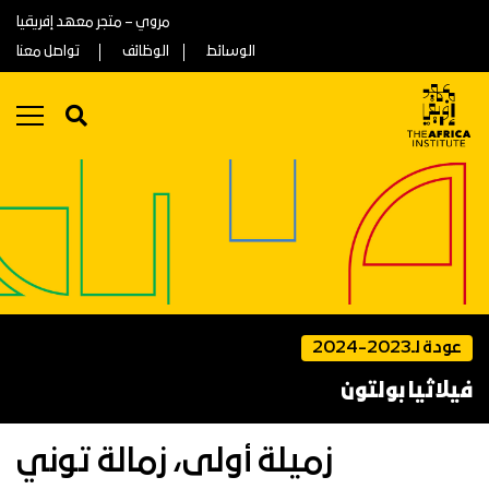
مروي – متجر معهد إفريقيا
الوسائط
الوظائف
تواصل معنا
عودة لـ2023-2024
فيلاثيا بولتون
زميلة أولى، زمالة توني