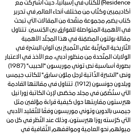
Residence) للكتّاب في إسبانيا، حيث اشتركت مع
أكاديميين وكتّاب من مختلف أنحاء العالم في تحرير
كتاب يضم مجموعة منقّحة من المقالات التي تبحث
في الأهمية المتواصلة للفوارق بين الجّنسين. تتناول
مقالة بولتون المضمّنة في هذا المجلّد الأهمية
التّاريخية المترتّبة على التّمييز بين ألوان البشرة في
الولايات المتّحدة من منظور أدبي، مع الأخذ في الاعتبار
بصورة أساسية نص توني موريسون "الحبيب" (1987)
ونص "السّيرة الذّاتية لرجل ملوّن سابق" للكاتب جيمس
ويلدون جونسون (1912). تتناول في مقالتها القادمة
التي ستُضّمّن في مجلد مخصّص لإرث الكاتبة زورا نيل
هيرستون مقاربتها حول كيفية قراءة مؤلفين مثل
جيمس بالدوين وتوني موريسون وفقًا للتّقليد الأدبي
التي كرّسته روزا هيرستون، وذلك عند النّظر في كل من
ميولهم نحو العامية ومواقفهم الثّقافية في