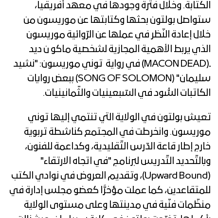
الكتابة. وخلال فترة وجودها في معهد أفريقيا،
ستواصل بولتون بحثها وكتابتها عن موريسون من
خلال إعادة النّظر في عملها عن الرّوائية موريسون
الذي يربط الأهمية المجازية لشخصية ماكو ن ديد
ـ(MACON DEAD) في رواية توني موريسون: "نشيد
سليمان" (SONG OF SOLOMON) ببعض روايات
الكاتبات السُّود في السّبعينيات والثّمانينيات.
تعيش بولتون في الولاية التي تنتمي إليها توني
موريسون. وانخرطت في المجتمع كناشطة تربوية
خارج إطار قاعة الدّرس التّقليدية، وكداعمة للفنون،
وبالتّحديد التّدريس لبرنامج "في اتجاه الارتقاء"
(Upward Bound)، وتقديم العروض في نوادي الكتب
للمتقاعدين، كما عملت مؤخرًّا كعضو مجلس إدارة في
منظّمات فنّية في مدينتها وعلى مستوى الولاية