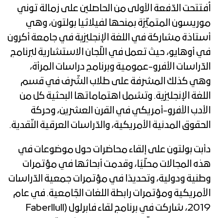
اُفتتحت الدّفعة الأولى من الحاصلين على زمالة توني
موريسون المتميّزة بمنحها لفيلاثيا بولتون، وهي
أستاذة مشاركة في اللغة الإنجليزية في جامعة أكرون
في أوهايو، حيث تعمل في اللّجان الاستشارية لبرنامج
الدّراسات الأفرو-عمومية وبرنامج دراسات المرأة،
وهي كذلك المشرفة على طلاب الشّرف في قسم
اللغة الإنجليزية. وتشمل اهتماماتها البحثية كل من
الأدب الأفرو-أمريكي في القرن العشرين، وحركة
الحقوق المدنية الأمريكية، والدّراسات العرقية النّقدية.
دأبت بولتون على إلقاء محاضرات حول موضوعات في
هذه المجالات محلّيًا، وقدمت أبحاثها في مؤتمرات
وطنية ودولية، وتحديدًا في مؤتمرات جمعية الدّراسات
الأمريكية ومؤتمرات رابطة اللغات الجّامعية. في عام
2019، شاركت في برنامج لقاء فابرلول (Faberllull