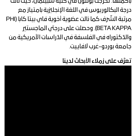
بأكملها. تخرّجت بولتون في كلية سبيلمان، حيث نالت
درجة البكالوريوس في اللغة الإنجليزية بامتياز مع
مرتبة الشّرف كما نالت عضوية أخوية فاي بيتا كابا (PHI
BETA KAPPA). وحصلت على درجتي الماجستير
والدّكتوراه في الفلسفة في الدّراسات الأمريكية من
جامعة بوردو-غرب لافاييت.
تعرَّف على زملاء الأبحاث لدينا