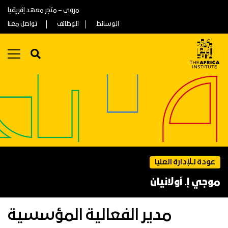
مروي – متجر معهد إفريقيا
الوسائط
الوظائف
تواصل معنا
عودة لـلإدارة العليا
موجي إ. أولانيان
مدير الفعالية المؤسسية