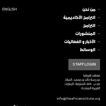
من نحن
ENGLISH
البرامج الأكاديمية
البرامج
المنشورات
الأخبار و الفعاليات
الوسائط
STAFF LOGIN
معهد إفريقيا
مدرسة خالد بن محمد، المناخ
ص.ب. ٤٤٩٠، الشارقة، الإمارات
العربية المتحدة
info@theafricainstitute.org