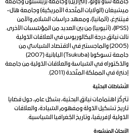
جامعة ساو باولو، (البرازيل) وجامعة برينستون وجامعة
ميشيغان (الولايات المتّحدة الأمريكية) وجامعة هال-
فيتنبرغ، (ألمانيا)، ومعهد دراسات السّلام والأمن
(IPSS)، (أثيوبيا) من بين العديد من المؤسّسات الأخرى.
نالت نيانق درجة البكالوريوس في العلاقات الدّولية
(2005) والماجستير في الاقتصاد السّياسي من
جامعة تسوكوبا (Tsukuba) اليابانية (2007)
والدّكتوراه في السّياسة والعلاقات الدّولية من جامعة
إدنبرة في المملكة المتّحدة (2011).
النّشاطات البحثية
تتركّز اهتمامات نيانق البحثية، بشكل عام، حول قضايا
تاريخ تشكيل الدّولة ومفهوم السّيادة، والعلاقات
الدّولية لإفريقيا، وتاريخ الجّغرافيا السّياسية.
الأبحاث المنشورة