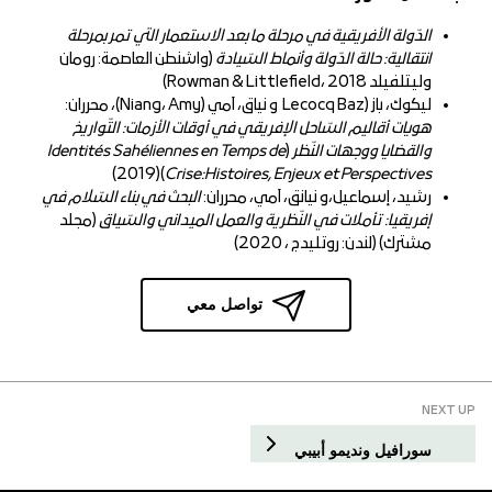
الدّولة الأفريقية في مرحلة ما بعد الاستعمار التي تمر بمرحلة
انتقالية: حالة الدّولة وأنماط السّيادة
(واشنطن العاصمة: رومان
وليتلفيلد Rowman & Littlefield، 2018)
ليكوك، باز (Lecocq Baz و نياق، آمي (Niang، Amy)، محرران:
هويات أقاليم السّاحل الإفريقي في أوقات الأزمات: التّواريخ
والقضايا ووجهات النّظر
(
Identités Sahéliennes en Temps de
)(2019)
Crise:Histoires, Enjeux et Perspectives
رشيد، إسماعيل،و نيانق، آمي، محرران:
البحث في بناء السّلام في
إفريقيا: تأملات في النّظرية والعمل الميداني والسّياق
(مجلد
مشترك) (لندن: روتليدج ، 2020)
تواصل معي
NEXT UP
سورافيل ونديمو أبيبي