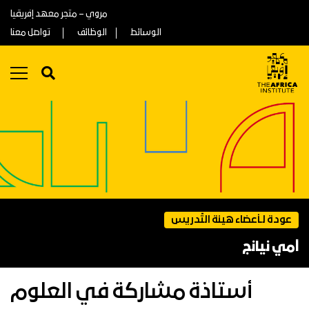
مروي – متجر معهد إفريقيا
الوسائط
الوظائف
تواصل معنا
عودة لـأعضاء هيئة التّدريس
آمي نيانج
أستاذة مشاركة في العلوم