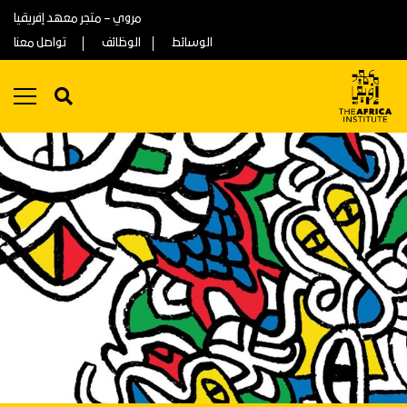
مروي – متجر معهد إفريقيا
الوسائط
الوظائف
تواصل معنا