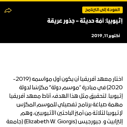
العودة إلى البرنامج
إثيوبيا: أمّة حديثة – جذور عريقة
أكتوبر 11, 2019
اختار معهد أفريقيا أن يكون أول مواسمه (2019-
2020) في مبادرة “موسم دولة” مكرّسًا لدولة
إثيوبيا. لتحقيق مثل هذا الهدف، أناط معهد أفريقيا
مهمة صياغة برنامج تفصيلي للموسم المكرّس
لإثيوبيا لثلاثة من أميز الباحثين الأثيوبيين، وهم
إليزابيث و. جيورجيس (Elizabeth W. Giorgis) (جامعة