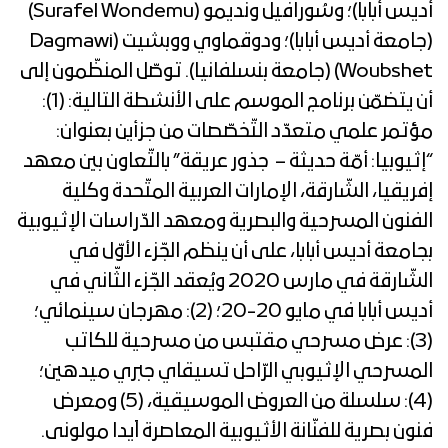
أديس أبابا)؛ وسُورافيل ونديمو (Surafel Wondemu)
(جامعة أديس أبابا)؛ ودوقماوي ووبشيت (Dagmawi
Woubshet) (جامعة بنسلفانيا). توصّل المنظّمون إلى
أن يتضمّن برنامج الموسم على الأنشطة التالية: (1):
مؤتمر علمي متعدّد التّخصّصات من جزأين بعنوان:
“إثيوبيا: أمّة حديثة – جذور عريقة” بالتّعاون بين معهد
إفريقيا، الشّارقة، الإمارات العربية المتّحدة وكلية
الفنون المسرحية والبصرية ومعهد الدّراسات الإثيوبية
بجامعة أديس أبابا، على أن ينظم الجّزء الأوّل في
الشّارقة في مارس 2020 ويُعقد الجّزء الثّاني في
أديس أبابا في مايو 20-20؛ (2): مهرجان سينمائي؛
(3): عرض مسرحي مقتبس من مسرحية للكاتب
المسرحي الإثيوبي الرّاحل تسيقاي جبري ميدهين؛
(4): سلسلة من العروض الموسيقية، (5) ومعرض
فنون بصرية للفنّانة الأثيوبية المعاصرة آيدا مولونى.