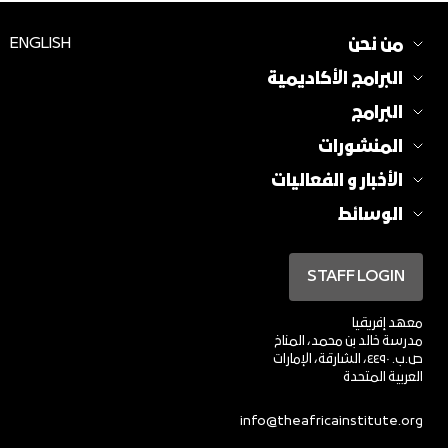
من نحن
ENGLISH
البرامج الأكاديمية
البرامج
المنشورات
الأخبار و الفعاليات
الوسائط
STAFF LOGIN
معهد إفريقيا
مدرسة خالد بن محمد، المناخ
ص.ب. ٤٤٩٠، الشارقة، الإمارات
العربية المتحدة
info@theafricainstitute.org