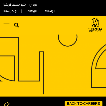
مروي – متجر معهد إفريقيا
الوسائط
الوظائف
تواصل معنا
BACK TO CAREERS