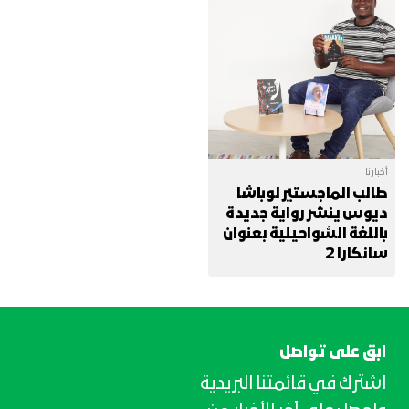
أخبارنا
طالب الماجستير لوباشا
ديوس ينشر رواية جديدة
باللغة السَّواحيلية بعنوان
سانكارا 2
ابق على تواصل
اشترك في قائمتنا البريدية