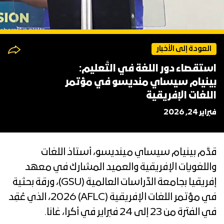
العودة إلى الأخبار
استقصاء دور اللغة في التَّعليم:
بينيام سيساي منديسو في مؤتمر
اللغات الإفريقية
فبراير 24, 2026
قدَّم بينيام سيساي مينديسو، أستاذ اللغات
واللغويات الإفريقية والعميد المشارك في معهد
إفريقيا بجامعة الدِّراسات العالمية (GSU)، ورقة بحثية
في مؤتمر اللغات الإفريقية (AFLC) 2026، الذي عُقِد
في الفترة من 23 إلى 24 فبراير في أكرا، غانا.